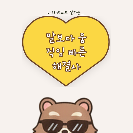
나의 테스트 결과는....
말보다 움
직임 빠른
해결사