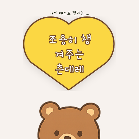
나의 테스트 결과는....
조용히 챙
겨주는
츤데레