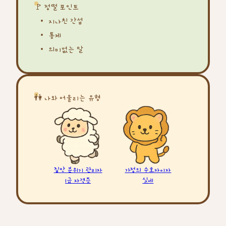
🚩 정떨 포인트
지나친 간섭
통제
의미없는 말
👫 나와 어울리는 유형
집안 분위기 관리자
가정의 수호자이자
1급 자격증
실세